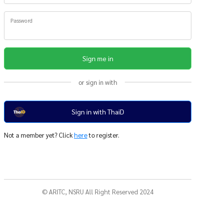
Password
Sign me in
or sign in with
Sign in with ThaiD
Not a member yet? Click
here
to register.
© ARITC, NSRU All Right Reserved 2024